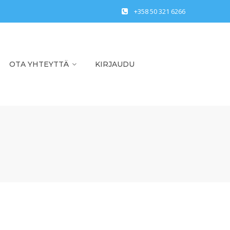
+358 50 321 6266
OTA YHTEYTTÄ
KIRJAUDU