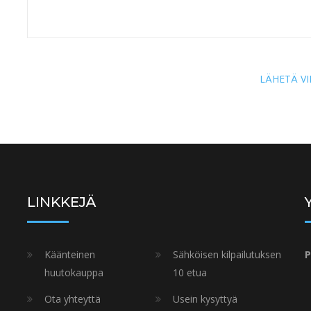
LÄHETÄ VI
LINKKEJÄ
Käänteinen
Sähköisen kilpailutuksen
P
huutokauppa
10 etua
Ota yhteyttä
Usein kysyttyä